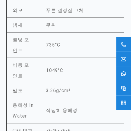
외모
푸른 결정질 고체
냄새
무취
멜팅 포
735°C
인트
비등 포
1049°C
인트
밀도
3.36g/cm³
용해성 In
적당히 용해성
Water
Cas 번호
7646-79-9