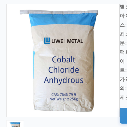
별
아
스:
최
문:
팩
이
트:
가
의:
제