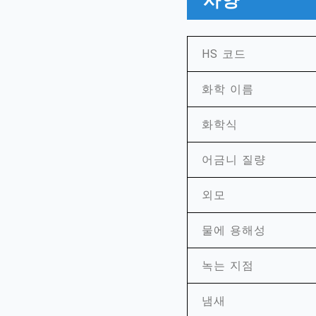
사양
HS 코드
화학 이름
화학식
어금니 질량
외모
물에 용해성
녹는 지점
냄새