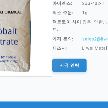
아이넥스:
233-402-1
최소 주문:
1g
팩트로이 사이
링우, 인촨, 
트:
가격 문의:
sales2@liw
제조사:
Liwei Metal
지금 연락