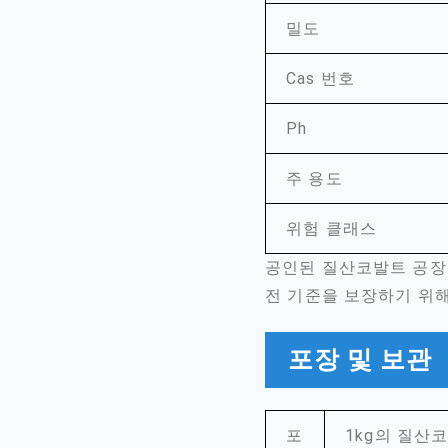
밀도
Cas 번호
Ph
주 용도
위험 클래스
공인된 질산코발트 공장
전 기준을 보장하기 위
포장 및 보관
포
1kg의 질산