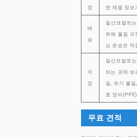
장
한 제품 정보
질산코발트는 
배
유해 물질 규
송
상 운송은 적
질산코발트는 
저
되는 곳에 보
장
질, 유기 물
호 장비(PP
무료 견적