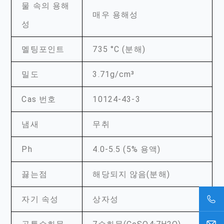
물 속의 용해
매우 용해성
성
멜팅포인트
735 °C (분해)
밀도
3.71g/cm³
Cas 번호
10124-43-3
냄새
무취
Ph
4.0-5.5 (5% 용액)
끓는점
해당되지 않음(분해)
자기 속성
상자성