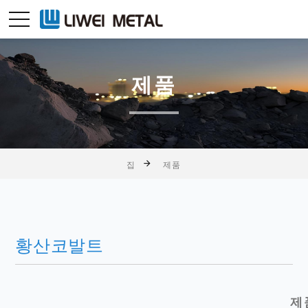
제품
집
제품
황산코발트
제