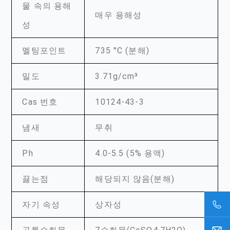
물 속의 용해
매우 용해성
성
멜팅포인트
735 °C (분해)
밀도
3.71g/cm³
Cas 번호
10124-43-3
냄새
무취
Ph
4.0-5.5 (5% 용액)
끓는점
해당되지 않음(분해)
자기 속성
상자성