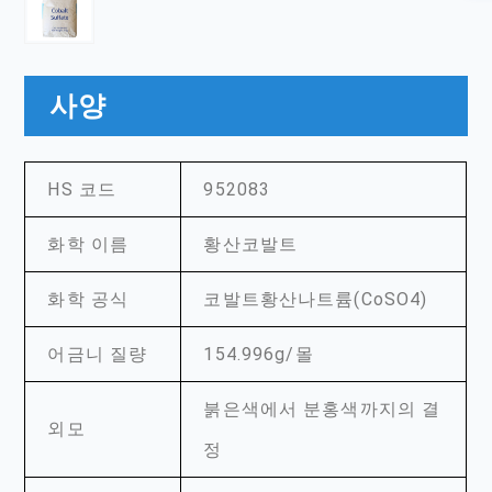
사양
HS 코드
952083
화학 이름
황산코발트
화학 공식
코발트황산나트륨(CoSO4)
어금니 질량
154.996g/몰
붉은색에서 분홍색까지의 결
외모
정