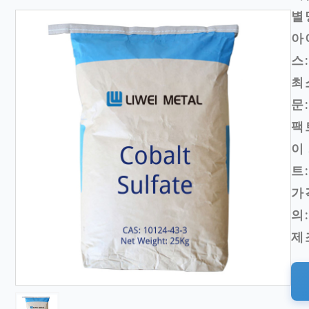
별
아
스:
최
문:
팩
이
트:
가
의:
제