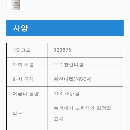
사양
HS 코드
323876
화학 이름
무수황산니켈
화학 공식
황산니켈(NiSO4)
어금니 질량
154.75g/몰
녹색에서 노란색의 결정질
외모
고체