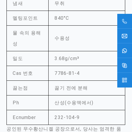
냄새
무취
멜팅포인트
840°C
물 속의 용해
수용성
성
밀도
3.68g/cm³
Cas 번호
7786-81-4
끓는점
끓기 전에 분해
Ph
산성(수용액에서)
Ecnumber
232-104-9
공인된 무수황산니켈 공장으로서, 당사는 엄격한 품