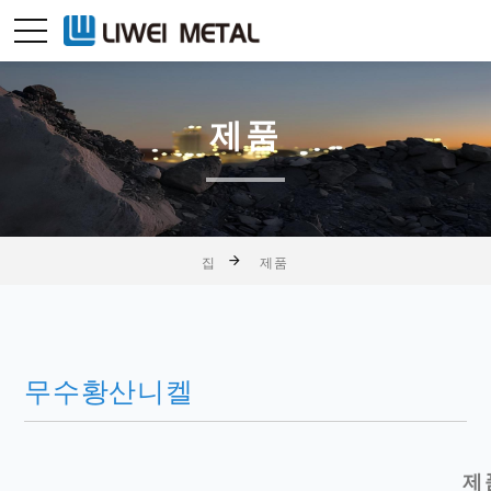
제품
집
제품
무수황산니켈
제