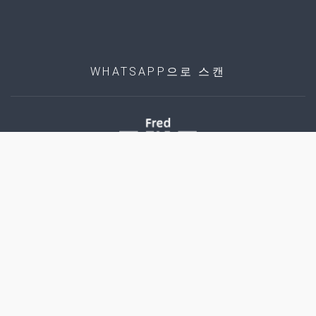
WHATSAPP으로 스캔
©
2026
Liwei Metal