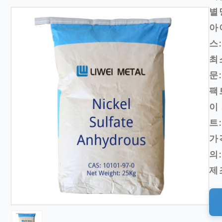
별
아
스:
최
문:
팩
이
트:
가
의:
제