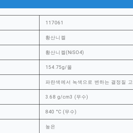
117061
황산니켈
황산니켈(NiSO4)
154.75g/몰
파란색에서 녹색으로 변하는 결정질 
3.68 g/cm3 (무수)
840 °C (무수)
높은