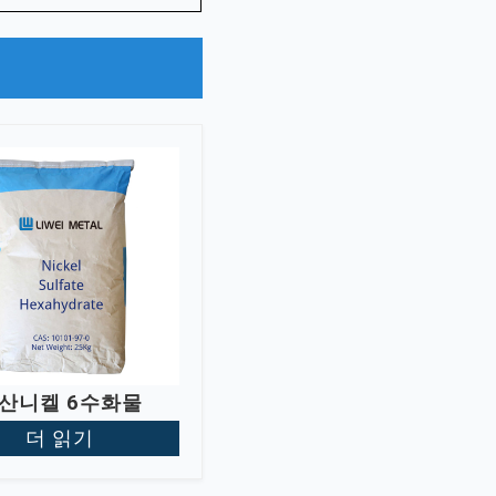
산니켈 6수화물
더 읽기