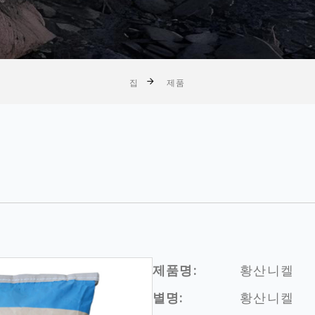
집
제품
켈
제품명:
황산니켈
별명:
황산니켈