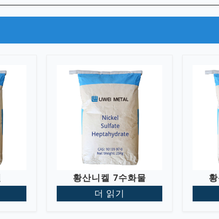
켈
황산니켈 7수화물
황
더 읽기