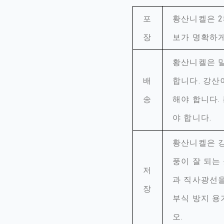
포
황산니켈은 2
장
보가 명확하게
황산니켈은 밀
배
합니다. 강산
송
해야 합니다.
야 합니다.
황산니켈은 강
풍이 잘 되는
저
과 직사광선을
장
부식 방지 용
오.