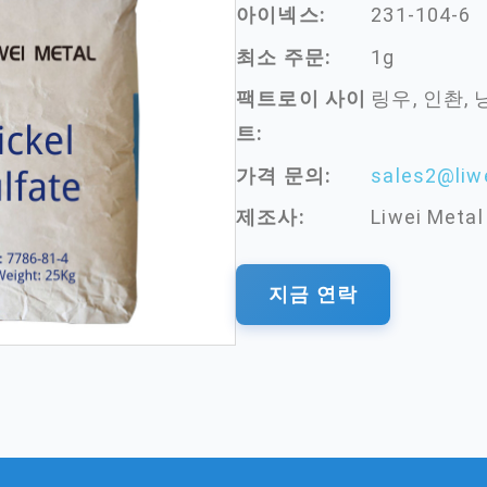
아이넥스:
231-104-6
최소 주문:
1g
팩트로이 사이
링우, 인촨, 
트:
가격 문의:
sales2@liw
제조사:
Liwei Metal
지금 연락