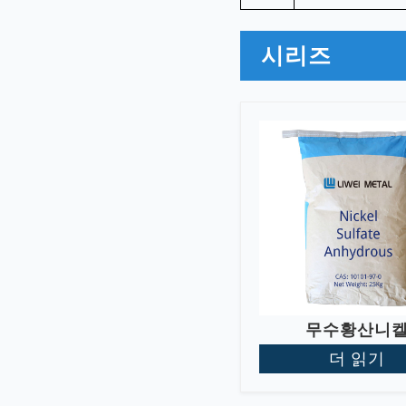
시리즈
무수황산니
더 읽기