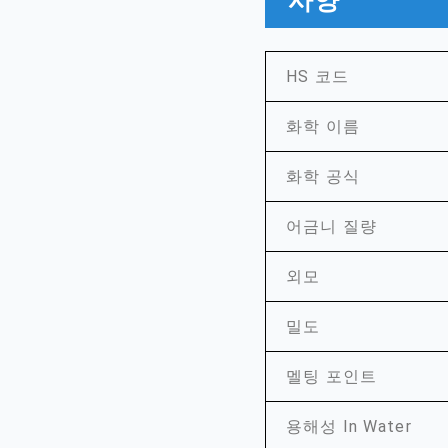
사양
HS 코드
화학 이름
화학 공식
어금니 질량
외모
밀도
멜팅 포인트
용해성 In Water