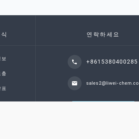
지식
연락하세요
정보
+8615380400285
보충
sales2@liwei-chem.c
상표
견적 요청