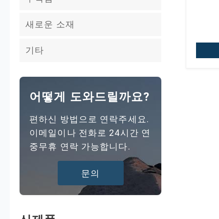
아세트산구리
니켈 아세테이트
염화제일주석
새로운 소재
염화구리
염화주석
기타
어떻게 도와드릴까요?
편하신 방법으로 연락주세요.
이메일이나 전화로 24시간 연
중무휴 연락 가능합니다.
문의