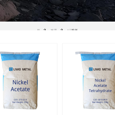
집
제품
니켈염