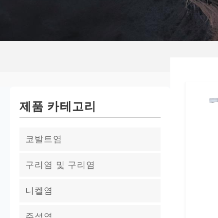
제품 카테고리
코발트염
염화코발트
구리염 및 구리염
황산코발트
황산구리
니켈염
코발트 아세테이트
염화구리
황산니켈
주석염